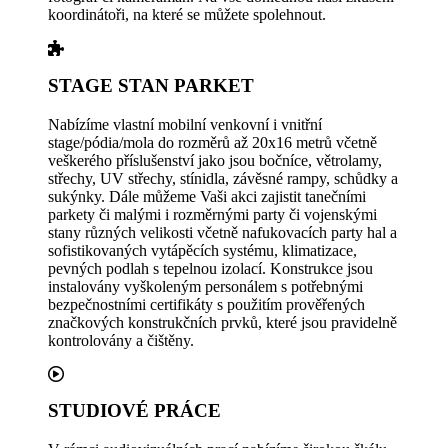
koordinátoři, na které se můžete spolehnout.
STAGE STAN PARKET
Nabízíme vlastní mobilní venkovní i vnitřní
stage/pódia/mola do rozměrů až 20x16 metrů včetně
veškerého příslušenství jako jsou bočníce, větrolamy,
střechy, UV střechy, stínidla, závěsné rampy, schůdky a
sukýnky. Dále můžeme Vaši akci zajistit tanečními
parkety či malými i rozměrnými party či vojenskými
stany různých velikosti včetně nafukovacích party hal a
sofistikovaných vytápěcích systému, klimatizace,
pevných podlah s tepelnou izolací. Konstrukce jsou
instalovány vyškoleným personálem s potřebnými
bezpečnostními certifikáty s použitím prověřených
značkových konstrukčních prvků, které jsou pravidelně
kontrolovány a čištěny.
STUDIOVÉ PRÁCE