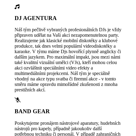
DJ AGENTURA
Náš tým pečlivě vybraných profesionálních DJs je vždy
připraven udělat na Vaši akci nezapomenutelnou party.
Realizujeme jak klasické mobilní diskotéky a klubové
produkce, tak dnes velmi populární videodiskotéky a
karaoke. V týmu máme Djs hovořící plynně anglicky či
dalším jazykem. Pro maximální impakt, jsou mezi námi
také kvalitní vizuální umělci (VJs), kteří mohou celou
akci ozvláštnit speciálními video efekty a
multimediálními projekcemi. Náš tým je speciálně
vhodný na akce typu svatba či firemní akce - v tomto
směru máme opravdu mimořádné zkušenosti z mnoha
prestižních akcí.
BAND GEAR
Poskytujeme pronájem nástrojové aparatury, hudebních
nástrojů pro kapely, případně jakoukoliv další
potřebnou techniku či personál. V případě zahraničních