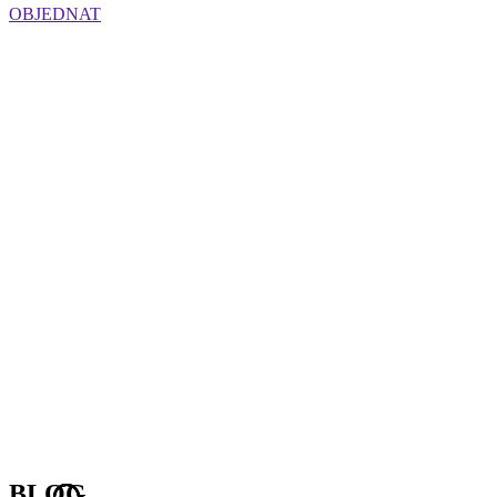
OBJEDNAT
P O L L A R D . C Z
BLOG