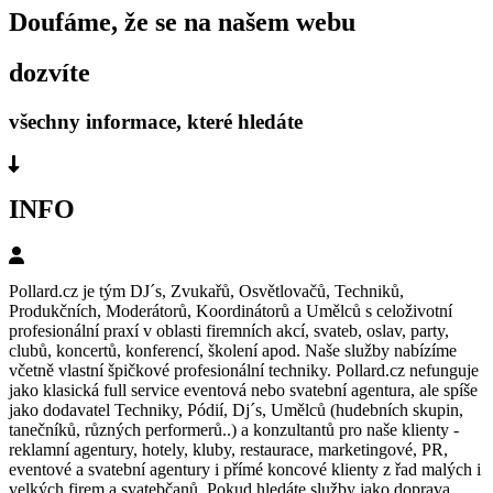
Doufáme, že se na našem webu
dozvíte
všechny informace, které hledáte
INFO
Pollard.cz je tým DJ´s, Zvukařů, Osvětlovačů, Techniků,
Produkčních, Moderátorů, Koordinátorů a Umělců s celoživotní
profesionální praxí v oblasti firemních akcí, svateb, oslav, party,
clubů, koncertů, konferencí, školení apod. Naše služby nabízíme
včetně vlastní špičkové profesionální techniky. Pollard.cz nefunguje
jako klasická full service eventová nebo svatební agentura, ale spíše
jako dodavatel Techniky, Pódií, Dj´s, Umělců (hudebních skupin,
tanečníků, různých performerů..) a konzultantů pro naše klienty -
reklamní agentury, hotely, kluby, restaurace, marketingové, PR,
eventové a svatební agentury i přímé koncové klienty z řad malých i
velkých firem a svatebčanů. Pokud hledáte služby jako doprava,