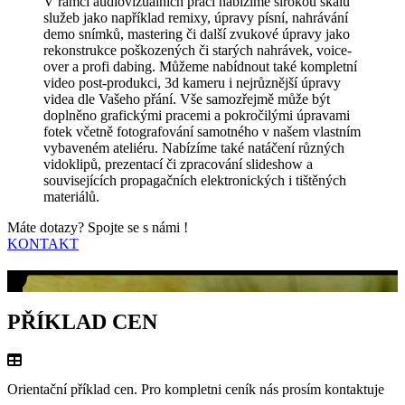
V rámci audiovizuálních prací nabízíme širokou škálu
služeb jako například remixy, úpravy písní, nahrávání
demo snímků, mastering či další zvukové úpravy jako
rekonstrukce poškozených či starých nahrávek, voice-
over a profi dabing. Můžeme nabídnout také kompletní
video post-produkci, 3d kameru i nejrůznější úpravy
videa dle Vašeho přání. Vše samozřejmě může být
doplněno grafickými pracemi a pokročilými úpravami
fotek včetně fotografování samotného v našem vlastním
vybaveném ateliéru. Nabízíme také natáčení různých
vidoklipů, prezentací či zpracování slideshow a
souvisejících propagačních elektronických i tištěných
materiálů.
Máte dotazy? Spojte se s námi !
KONTAKT
PŘÍKLAD CEN
Orientační příklad cen. Pro kompletni ceník nás prosím kontaktuje