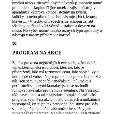
umělců nebo z různých jiných důvodů je mnohdy nutné
pro hudební skupinu či jiné umělce zajistit nástrojovou
aparaturu ( kytarová komba, stojany na kytaru,
ladičky...) nebo přímo hudební nástroje ( bicí, kytary,
klávesy...) V těchto případech jsme schopni zajistit
všechny potřebné věci včetně instalace a dovozu na
místo. Na výběr máme mnoho různých typů aparatury a
nástrojů v našem přímém vlastnictví.
PROGRAM NA AKCE
Za léta praxe na nejrůznějších eventech, velmi dobře
víme, kteří umělci jsou dobří, kteří ne, kdo je
předražený, kdo má rozumnou cenu, kdo spolehlivý a
kdo méně či vůbec. Nejen proto, ale i proto, že mnozí z
nás jsou sami hudebníci, tanečníci či jiní umělci a
performeři s dobrými kontakty jsme se rozhodli
fungovat také jako programová agentura. Na Vaši akci
rádi navrhneme a také zajistíme kompletní umělecký
program, včetně na akcích málo vídaných a unikátních
vystoupení, které jen tak neuvidíte. Zajistíme pro Vás
samozřejmě případně i další umělecké služby jako
fotograf či kameraman. Na vše dohlednou naši zkušení