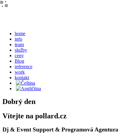
home
info
team
služby
ceny
Blog
reference
work
kontakt
Dobrý den
Vítejte na pollard.cz
Dj & Event Support & Programová Agentura