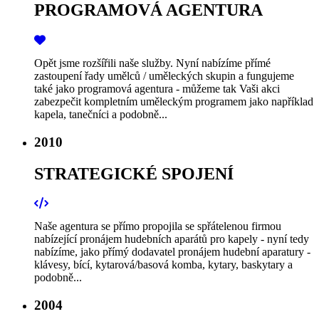
PROGRAMOVÁ AGENTURA
Opět jsme rozšířili naše služby. Nyní nabízíme přímé
zastoupení řady umělců / uměleckých skupin a fungujeme
také jako programová agentura - můžeme tak Vaši akci
zabezpečit kompletním uměleckým programem jako například
kapela, tanečníci a podobně...
2010
STRATEGICKÉ SPOJENÍ
Naše agentura se přímo propojila se spřátelenou firmou
nabízející pronájem hudebních aparátů pro kapely - nyní tedy
nabízíme, jako přímý dodavatel pronájem hudební aparatury -
klávesy, bící, kytarová/basová komba, kytary, baskytary a
podobně...
2004