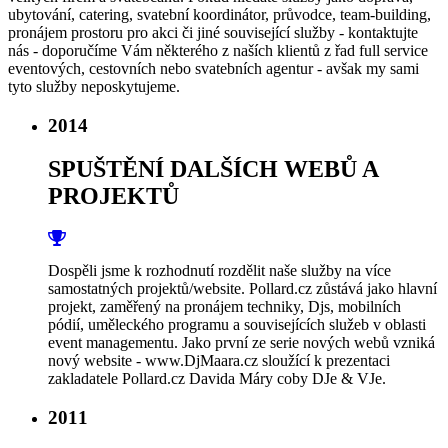
ubytování, catering, svatební koordinátor, průvodce, team-building,
pronájem prostoru pro akci či jiné související služby - kontaktujte
nás - doporučíme Vám některého z naších klientů z řad full service
eventových, cestovních nebo svatebních agentur - avšak my sami
tyto služby neposkytujeme.
2014
SPUŠTĚNÍ DALŠÍCH WEBŮ A
PROJEKTŮ
Dospěli jsme k rozhodnutí rozdělit naše služby na více
samostatných projektů/website. Pollard.cz zůstává jako hlavní
projekt, zaměřený na pronájem techniky, Djs, mobilních
pódií, uměleckého programu a souvisejících služeb v oblasti
event managementu. Jako první ze serie nových webů vzniká
nový website - www.DjMaara.cz sloužící k prezentaci
zakladatele Pollard.cz Davida Máry coby DJe & VJe.
2011