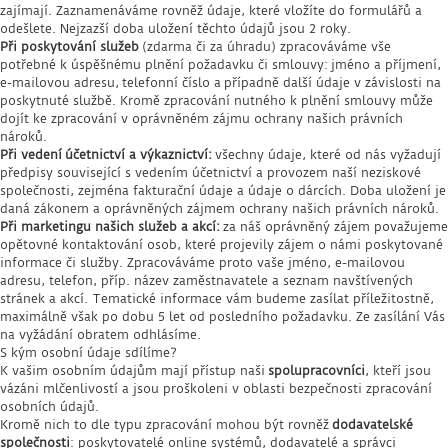
zajímají. Zaznamenáváme rovněž údaje, které vložíte do formulářů a
odešlete. Nejzazší doba uložení těchto údajů jsou 2 roky.
Při poskytování služeb
(zdarma či za úhradu) zpracováváme vše
potřebné k úspěšnému plnění požadavku či smlouvy: jméno a příjmení,
e-mailovou adresu, telefonní číslo a případně další údaje v závislosti na
poskytnuté službě. Kromě zpracování nutného k plnění smlouvy může
dojít ke zpracování v oprávněném zájmu ochrany našich právních
nároků.
Při vedení účetnictví a výkaznictví:
všechny údaje, které od nás vyžadují
předpisy související s vedením účetnictví a provozem naší neziskové
společnosti, zejména fakturační údaje a údaje o dárcích. Doba uložení je
daná zákonem a oprávněných zájmem ochrany našich právních nároků.
Při marketingu našich služeb a akcí:
za náš oprávněný zájem považujeme
opětovné kontaktování osob, které projevily zájem o námi poskytované
informace či služby. Zpracováváme proto vaše jméno, e-mailovou
adresu, telefon, příp. název zaměstnavatele a seznam navštívených
stránek a akcí. Tematické informace vám budeme zasílat příležitostně,
maximálně však po dobu 5 let od posledního požadavku. Ze zasílání Vás
na vyžádání obratem odhlásíme.
S kým osobní údaje sdílíme?
K vašim osobním údajům mají přístup naši
spolupracovníci
, kteří jsou
vázáni mlčenlivostí a jsou proškoleni v oblasti bezpečnosti zpracování
osobních údajů.
Kromě nich to dle typu zpracování mohou být rovněž
dodavatelské
společnosti
: poskytovatelé online systémů, dodavatelé a správci