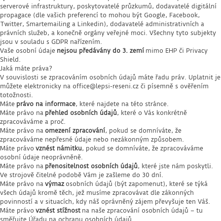
serverové infrastruktury, poskytovatelé průzkumů, dodavatelé digitální
propagace (dle vašich preferencí to mohou být Google, Facebook,
Twitter, Smartemailing a Linkedin), dodavatelé administrativních a
právních služeb, a konečně orgány veřejné moci. Všechny tyto subjekty
jsou v souladu s GDPR nařízením.
Vaše osobní údaje
nejsou předávány do 3. zemí
mimo EHP či Privacy
Shield.
Jaká máte práva?
V souvislosti se zpracováním osobních údajů máte řadu práv. Uplatnit je
můžete elektronicky na office@lepsi-reseni.cz či písemně s ověřením
totožnosti.
Máte
právo na informace
, které najdete na této stránce.
Máte právo na
přehled osobních údajů
, které o Vás konkrétně
zpracováváme a proč.
Máte právo na
omezení zpracování
, pokud se domníváte, že
zpracováváme nepřesné údaje nebo nezákonným způsobem.
Máte právo
vznést námitku
, pokud se domníváte, že zpracováváme
osobní údaje neoprávněně.
Máte právo na
přenositelnost osobních údajů
, které jste nám poskytli.
Ve strojově čitelné podobě Vám je zašleme do 30 dní.
Máte právo na
výmaz
osobních údajů (být zapomenut), které se týká
všech údajů kromě těch, jež musíme zpracovávat dle zákonných
povinností a v situacích, kdy náš oprávněný zájem převyšuje ten Váš.
Máte právo
vznést stížnost
na naše zpracování osobních údajů – tu
směřujte Úřadu na ochranu osobních údajů.