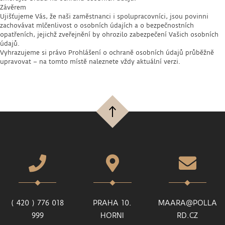
Závěrem
Ujišťujeme Vás, že naši zaměstnanci i spolupracovníci, jsou povinni
zachovávat mlčenlivost o osobních údajích a o bezpečnostních
opatřeních, jejichž zveřejnění by ohrozilo zabezpečení Vašich osobních
údajů.
Vyhrazujeme si právo Prohlášení o ochraně osobních údajů průběžně
upravovat – na tomto místě naleznete vždy aktuální verzi.
( 420 ) 776 018
PRAHA 10.
MAARA@POLLA
999
HORNI
RD.CZ