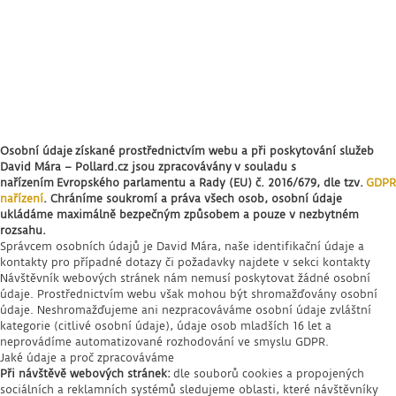
O
sobní údaje získané prostřednictvím webu a při poskytování služeb
David Mára – Pollard.cz jsou zpracovávány
v souladu s
nařízením Evropského parlamentu a Rady (EU) č. 2016/679, dle tzv.
GDPR
nařízení
. Chráníme soukromí a práva všech osob, osobní údaje
ukládáme maximálně bezpečným způsobem a pouze v nezbytném
rozsahu.
Správcem osobních údajů je David Mára, naše identifikační údaje a
kontakty pro případné dotazy či požadavky najdete v sekci kontakty
Návštěvník webových stránek nám nemusí poskytovat žádné osobní
údaje. Prostřednictvím webu však mohou být shromažďovány osobní
údaje. Neshromažďujeme ani nezpracováváme osobní údaje zvláštní
kategorie (citlivé osobní údaje), údaje osob mladších 16 let a
neprovádíme automatizované rozhodování ve smyslu GDPR.
Jaké údaje a proč zpracováváme
Při návštěvě webových stránek:
dle souborů cookies a propojených
sociálních a reklamních systémů sledujeme oblasti, které návštěvníky